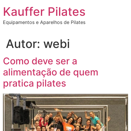
Ir
Kauffer Pilates
para
o
Equipamentos e Aparelhos de Pilates
conteúdo
Autor:
webi
Como deve ser a
alimentação de quem
pratica pilates