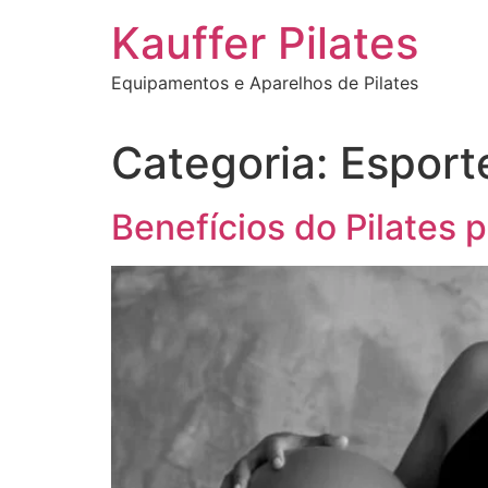
Ir
Kauffer Pilates
para
o
Equipamentos e Aparelhos de Pilates
conteúdo
Categoria:
Esport
Benefícios do Pilates 