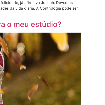
 felicidade, já afirmava Joseph. Devemos
ades da vida diária. A Contrologia pode ser
ara o meu estúdio?