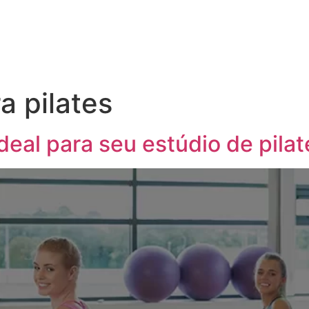
a pilates
deal para seu estúdio de pilat