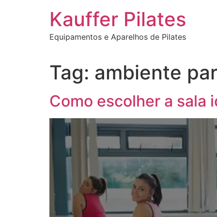
Ir
Kauffer Pilates
para
o
Equipamentos e Aparelhos de Pilates
conteúdo
Tag:
ambiente par
Como escolher a sala i