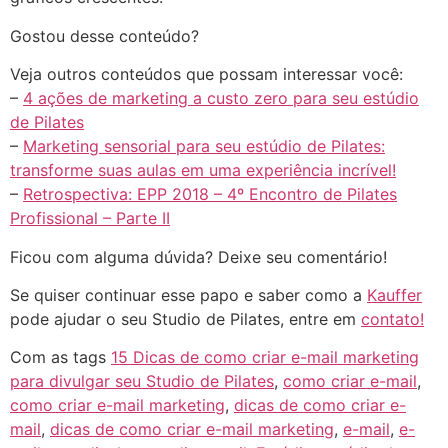
Gostou desse conteúdo?
Veja outros conteúdos que possam interessar você:
–
4 ações de marketing a custo zero para seu estúdio
de Pilates
–
Marketing sensorial para seu estúdio de Pilates:
transforme suas aulas em uma experiência incrível!
–
Retrospectiva: EPP 2018 – 4º Encontro de Pilates
Profissional – Parte II
Ficou com alguma dúvida? Deixe seu comentário!
Se quiser continuar esse papo e saber como a
Kauffer
pode ajudar o seu Studio de Pilates, entre em
contato!
Com as tags
15 Dicas de como criar e-mail marketing
para divulgar seu Studio de Pilates
,
como criar e-mail
,
como criar e-mail marketing
,
dicas de como criar e-
mail
,
dicas de como criar e-mail marketing
,
e-mail
,
e-