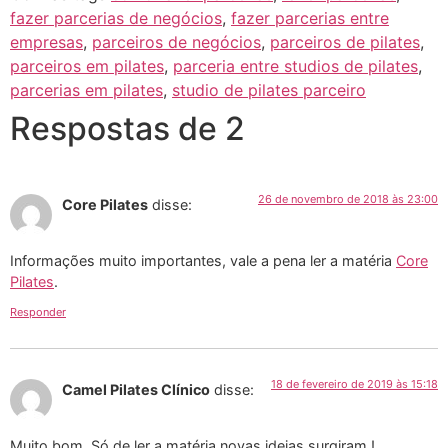
fazer parcerias de negócios
,
fazer parcerias entre
empresas
,
parceiros de negócios
,
parceiros de pilates
,
parceiros em pilates
,
parceria entre studios de pilates
,
parcerias em pilates
,
studio de pilates parceiro
Respostas de 2
26 de novembro de 2018 às 23:00
Core Pilates
disse:
Informações muito importantes, vale a pena ler a matéria
Core
Pilates
.
Responder
18 de fevereiro de 2019 às 15:18
Camel Pilates Clínico
disse:
Muito bom. Só de ler a matéria novas ideias surgiram !