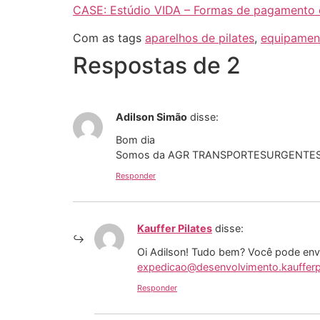
CASE: Estúdio VIDA – Formas de pagamento o
Com as tags
aparelhos de pilates
,
equipament
Respostas de 2
Adilson Simão
disse:
Bom dia
Somos da AGR TRANSPORTESURGENTES gost
Responder
Kauffer Pilates
disse:
Oi Adilson! Tudo bem? Você pode envia
expedicao@desenvolvimento.kaufferp
Responder