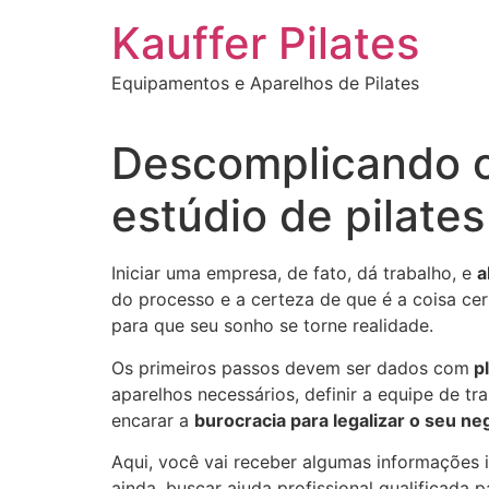
Ir
Kauffer Pilates
para
o
Equipamentos e Aparelhos de Pilates
conteúdo
Descomplicando o
estúdio de pilates
Iniciar uma empresa, de fato, dá trabalho, e
a
do processo e a certeza de que é a coisa ce
para que seu sonho se torne realidade.
Os primeiros passos devem ser dados com
p
aparelhos necessários, definir a equipe de tra
encarar a
burocracia para legalizar o seu ne
Aqui, você vai receber algumas informações
ainda, buscar ajuda profissional qualificada p