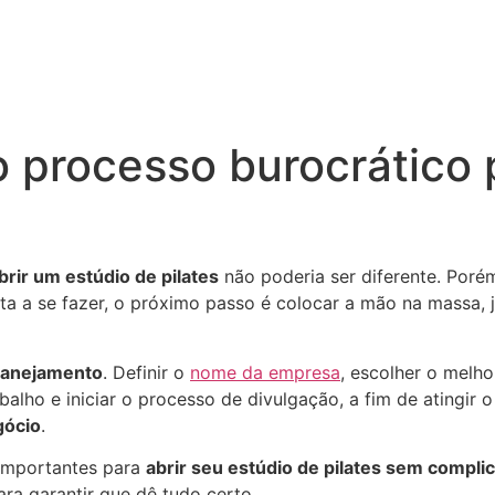
 processo burocrático 
brir um estúdio de pilates
não poderia ser diferente. Por
rta a se fazer, o próximo passo é colocar a mão na massa,
lanejamento
. Definir o
nome da empresa
, escolher o melh
balho e iniciar o processo de divulgação, a fim de atingir 
gócio
.
 importantes para
abrir seu estúdio de pilates sem compli
ara garantir que dê tudo certo.