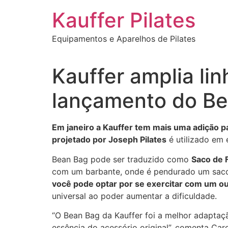
Ir
Kauffer Pilates
para
o
Equipamentos e Aparelhos de Pilates
conteúdo
Kauffer amplia li
lançamento do B
Em janeiro a Kauffer tem mais uma adição p
projetado por Joseph Pilates
é utilizado em 
Bean Bag pode ser traduzido como
Saco de F
com um barbante, onde é pendurado um saco
você pode optar por se exercitar com um ou
universal ao poder aumentar a dificuldade.
“O Bean Bag da Kauffer foi a melhor adaptaç
essência do acessório original”, comenta Car