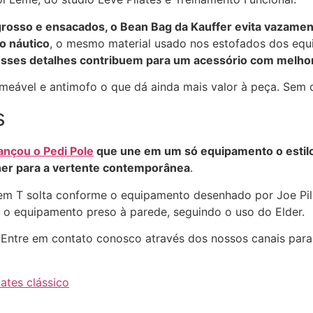
 grosso e ensacados, o Bean Bag da Kauffer evita vazame
o náutico
, o mesmo material usado nos estofados dos eq
sses detalhes contribuem para um acessório com melhor
meável e antimofo o que dá ainda mais valor à peça. Sem dú
s
ançou o Pedi Pole
que une em um só equipamento o estilo 
her para a vertente contemporânea
.
e em T solta conforme o equipamento desenhado por Joe Pi
m o equipamento preso à parede, seguindo o uso do Elder.
 Entre em contato conosco através dos nossos canais para
lates clássico