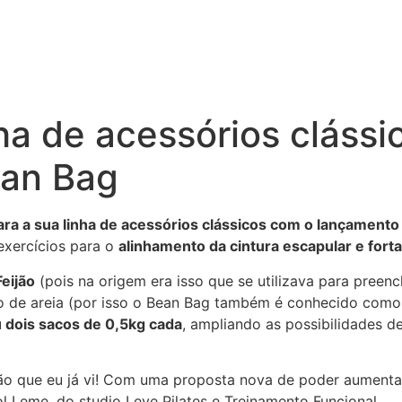
nha de acessórios cláss
ean Bag
ara a sua linha de acessórios clássicos com o lançament
exercícios para o
alinhamento da cintura escapular e for
eijão
(pois na origem era isso que se utilizava para preen
 de areia (por isso o Bean Bag também é conhecido como 
 dois sacos de 0,5kg cada
, ampliando as possibilidades d
ão que eu já vi! Com uma proposta nova de poder aumentar
ol Leme, do studio Leve Pilates e Treinamento Funcional.