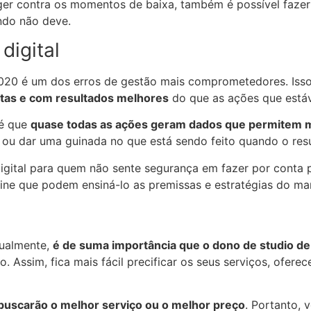
ger contra os momentos de baixa, também é possível fazer
ndo não deve.
digital
 2020 é um dos erros de gestão mais comprometedores. Is
atas e com resultados melhores
do que as ações que est
 é que
quase todas as ações geram dados que permitem m
-las ou dar uma guinada no que está sendo feito quando o re
igital para quem não sente segurança em fazer por conta p
ine que podem ensiná-lo as premissas e estratégias do ma
nualmente,
é de suma importância que o dono de studio de
. Assim, fica mais fácil precificar os seus serviços, oferec
buscarão o melhor serviço ou o melhor preço
. Portanto, 