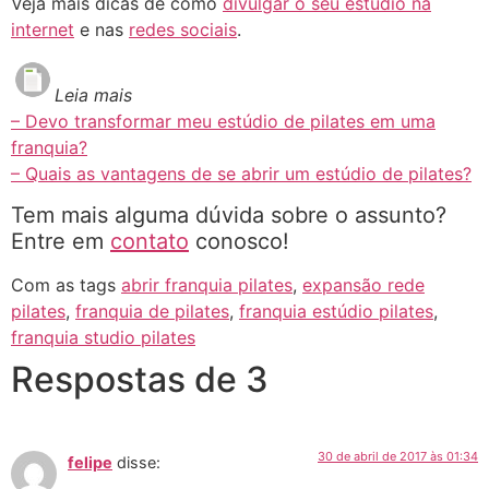
Veja mais dicas de como
divulgar o seu estúdio na
internet
e nas
redes sociais
.
Leia mais
– Devo transformar meu estúdio de pilates em uma
franquia?
– Quais as vantagens de se abrir um estúdio de pilates?
Tem mais alguma dúvida sobre o assunto?
Entre em
contato
conosco!
Com as tags
abrir franquia pilates
,
expansão rede
pilates
,
franquia de pilates
,
franquia estúdio pilates
,
franquia studio pilates
Respostas de 3
30 de abril de 2017 às 01:34
felipe
disse: