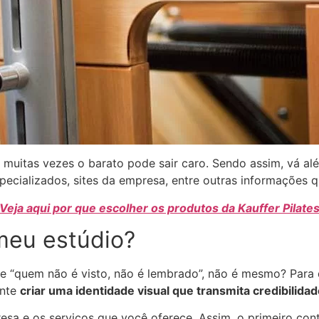
 muitas vezes o barato pode sair caro. Sendo assim, vá 
cializados, sites da empresa, entre outras informações qu
Veja aqui por que escolher os produtos da Kauffer Pilate
 meu estúdio?
se “quem não é visto, não é lembrado”, não é mesmo?
Para 
ante
criar uma identidade visual que transmita credibilida
resa e os serviços que você oferece. Assim, o primeiro co