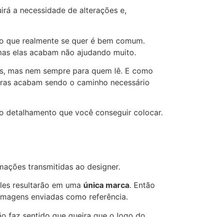
uirá a necessidade de alterações e,
as o que realmente se quer é bem comum.
mas elas acabam não ajudando muito.
s, mas nem sempre para quem lê. E como
avras acabam sendo o caminho necessário
 o detalhamento que você conseguir colocar.
mações transmitidas ao designer.
eles resultarão em uma
única marca
. Então
 imagens enviadas como referência.
ão faz sentido que queira que o logo do