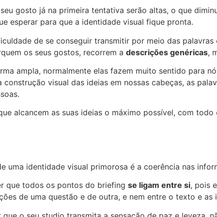
seu gosto já na primeira tentativa serão altas, o que dimin
e esperar para que a identidade visual fique pronta.
dificuldade de se conseguir transmitir por meio das palavr
arquem os seus gostos, recorrem a
descrições genéricas
, 
ma ampla, normalmente elas fazem muito sentido para nó
 a construção visual das ideias em nossas cabeças, as pal
ssoas.
s que alcancem as suas ideias o máximo possível, com todo
e uma identidade visual primorosa é a coerência nas infor
r que todos os pontos do briefing
se ligam entre si
, pois 
ções de uma questão e de outra, e nem entre o texto e as
er que o seu studio transmita a sensação de paz e leveza, n