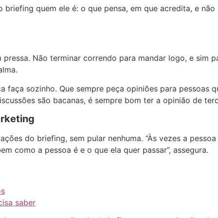
no briefing quem ele é: o que pensa, em que acredita, e não
 sem pressa. Não terminar correndo para mandar logo, e si
alma.
nca faça sozinho. Que sempre peça opiniões para pessoas 
iscussões são bacanas, é sempre bom ter a opinião de terce
arketing
mações do briefing, sem pular nenhuma. “Às vezes a pessoa
bem como a pessoa é e o que ela quer passar”, assegura.
os
cisa saber