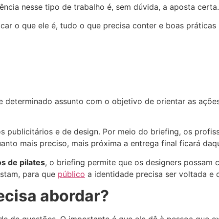
ência nesse tipo de trabalho é, sem dúvida, a aposta certa.
icar o que ele é, tudo o que precisa conter e boas prática
re determinado assunto com o objetivo de orientar as açõ
s publicitários e de design. Por meio do briefing, os prof
anto mais preciso, mais próxima a entrega final ficará daq
os de pilates
, o briefing permite que os designers possam 
gostam, para que
público
a identidade precisa ser voltada 
ecisa abordar?
de de questões. O importante é que ele dê à pessoa que e