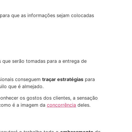
s para que as informações sejam colocadas
es que serão tomadas para a entrega de
issionais conseguem
traçar estratégias
para
uilo que é almejado.
conhecer os gostos dos clientes, a sensação
e como é a imagem da
concorrência
deles.
xecutará o trabalho todo o
embasamento
de