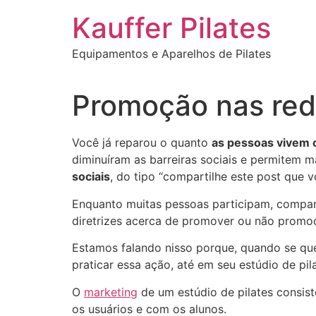
Ir
Kauffer Pilates
para
o
Equipamentos e Aparelhos de Pilates
conteúdo
Promoção nas rede
Você já reparou o quanto
as pessoas vivem 
diminuíram as barreiras sociais e permitem 
sociais
, do tipo “compartilhe este post que 
Enquanto muitas pessoas participam, compart
diretrizes acerca de promover ou não promoç
Estamos falando nisso porque, quando se qu
praticar essa ação, até em seu estúdio de pil
O
marketing
de um estúdio de pilates consis
os usuários e com os alunos.