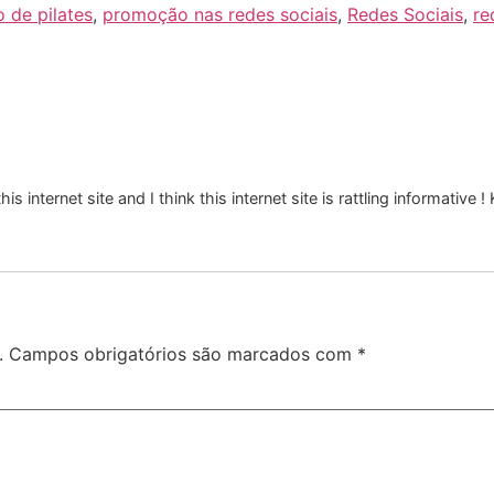
 de pilates
,
promoção nas redes sociais
,
Redes Sociais
,
re
 internet site and I think this internet site is rattling informative 
.
Campos obrigatórios são marcados com
*