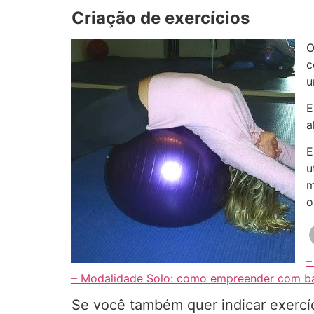
Criação de exercícios
O
c
u
E
a
E
u
m
o
–
– Modalidade Solo: como empreender com b
Se você também quer indicar exercíc