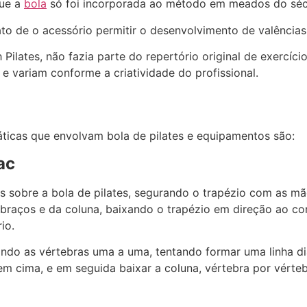
que a
bola
só foi incorporada ao método em meados do séc
ato de o acessório permitir o desenvolvimento de valências 
Pilates, não fazia parte do repertório original de exercíci
 e variam conforme a criatividade do profissional.
áticas que envolvam bola de pilates e equipamentos são:
ac
as sobre a bola de pilates, segurando o trapézio com as m
 braços e da coluna, baixando o trapézio em direção ao c
io.
lando as vértebras uma a uma, tentando formar uma linha d
em cima, e em seguida baixar a coluna, vértebra por vérte