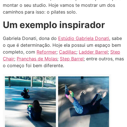
montar o seu studio. Hoje vamos te mostrar um dos
caminhos para isso: o pilates solo.
Um exemplo inspirador
Gabriela Donati, dona do
Estúdio Gabriela Donati
, sabe
o que é determinação. Hoje ela possui um espaço bem
completo, com
Reformer
;
Cadillac
;
Ladder Barrel
;
Step
Chair
;
Pranchas de Molas
;
Step Barrel
; entre outros, mas
o começo foi bem diferente.