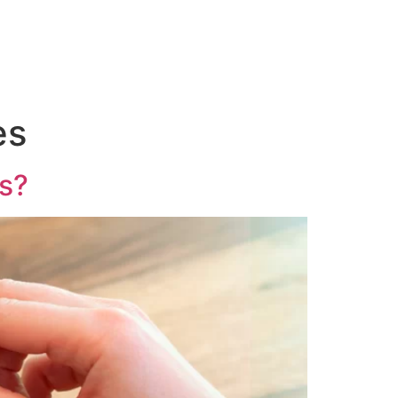
es
es?