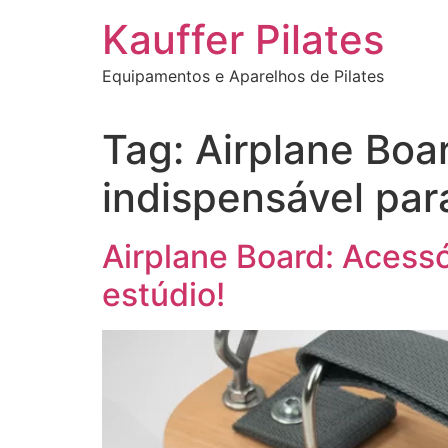
Ir
Kauffer Pilates
para
o
Equipamentos e Aparelhos de Pilates
conteúdo
Tag:
Airplane Boar
indispensável par
Airplane Board: Acessó
estúdio!