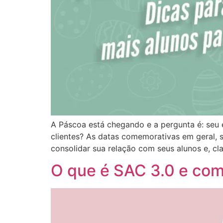
A Páscoa está chegando e a pergunta é: seu 
clientes? As datas comemorativas em geral, 
consolidar sua relação com seus alunos e, clar
O que é SAC 3.0 e com