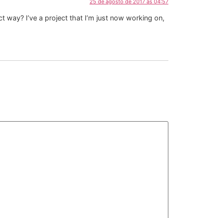
25 de agosto de 2017 às 04:57
ct way? I’ve a project that I’m just now working on,