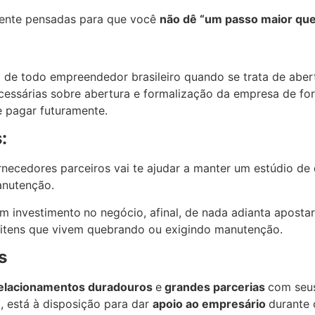
ente pensadas para que você
não dê “um passo maior que
o de todo empreendedor brasileiro quando se trata de abe
essárias sobre abertura e formalização da empresa de form
e pagar futuramente.
:
necedores parceiros vai te ajudar a manter um estúdio de 
anutenção.
m investimento
no negócio, afinal, de nada adianta apost
do itens que vivem quebrando ou exigindo manutenção.
s
elacionamentos duradouros
e
grandes parcerias
com seus
, está à disposição para dar
apoio ao empresário
durante 