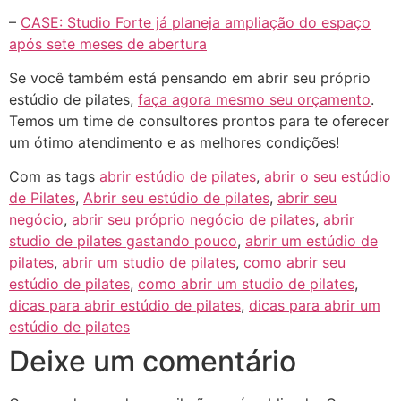
–
CASE: Studio Forte já planeja ampliação do espaço
após sete meses de abertura
Se você também está pensando em abrir seu próprio
estúdio de pilates,
faça agora mesmo seu orçamento
.
Temos um time de consultores prontos para te oferecer
um ótimo atendimento e as melhores condições!
Com as tags
abrir estúdio de pilates
,
abrir o seu estúdio
de Pilates
,
Abrir seu estúdio de pilates
,
abrir seu
negócio
,
abrir seu próprio negócio de pilates
,
abrir
studio de pilates gastando pouco
,
abrir um estúdio de
pilates
,
abrir um studio de pilates
,
como abrir seu
estúdio de pilates
,
como abrir um studio de pilates
,
dicas para abrir estúdio de pilates
,
dicas para abrir um
estúdio de pilates
Deixe um comentário